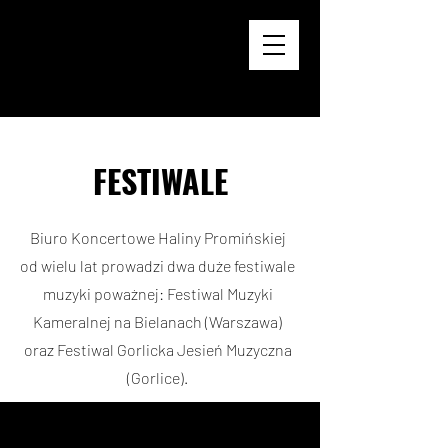
BKHP
Biuro Koncertowe
Haliny Promińskiej
FESTIWALE
Biuro Koncertowe Haliny Promińskiej
od wielu lat prowadzi dwa duże festiwale
muzyki poważnej: Festiwal Muzyki
Kameralnej na Bielanach (Warszawa)
oraz Festiwal Gorlicka Jesień Muzyczna
(Gorlice).