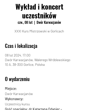
Wykład i koncert
uczestników
czw., 08 lut
  |  
Dwór Karwacjanów
XXXI Kurs Mistrzowski w Gorlicach
Czas i lokalizacja
08 lut 2024, 17:00
Dwór Karwacjanów, Walerego Wróblewskiego
10 A, 38-300 Gorlice, Polska
O wydarzeniu
Miejsce:
Dwór Karwacjanów
Wykonawcy:
Uczestnicy kursu
Gość specjalny: dr Katarzyna Odyniec - 