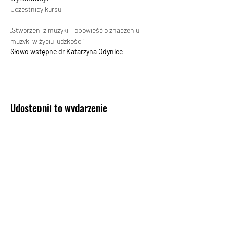
Uczestnicy kursu
„Stworzeni z muzyki – opowieść o znaczeniu 
muzyki w życiu ludzkości"
Słowo wstępne dr Katarzyna Odyniec 
Udostępnij to wydarzenie
KONTAKT
Biuro Koncertowe Haliny Promińskiej