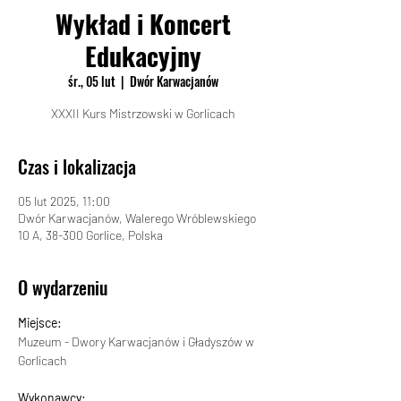
Wykład i Koncert
Edukacyjny
śr., 05 lut
  |  
Dwór Karwacjanów
XXXII Kurs Mistrzowski w Gorlicach
Czas i lokalizacja
05 lut 2025, 11:00
Dwór Karwacjanów, Walerego Wróblewskiego
10 A, 38-300 Gorlice, Polska
O wydarzeniu
Miejsce:
Muzeum - Dwory Karwacjanów i Gładyszów w 
Gorlicach
Wykonawcy: