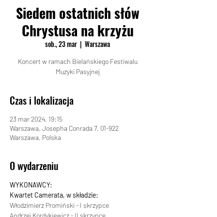
Siedem ostatnich słów
Chrystusa na krzyżu
sob., 23 mar
  |  
Warszawa
Koncert w ramach Bielańskiego Festiwalu
Muzyki Pasyjnej
Czas i lokalizacja
23 mar 2024, 19:15
Warszawa, Josepha Conrada 7, 01-922
Warszawa, Polska
O wydarzeniu
WYKONAWCY:
Kwartet Camerata, w składzie:
Włodzimierz Promiński - I skrzypce
Andrzej Kordykiewicz - II skrzypce