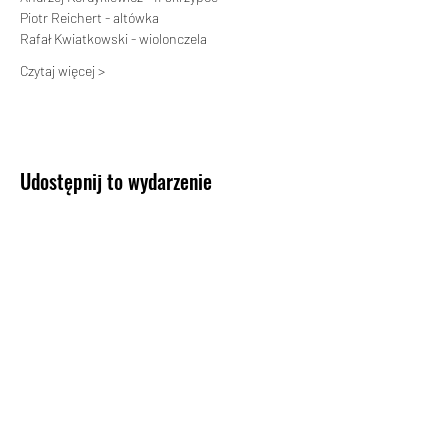
Piotr Reichert - altówka
Rafał Kwiatkowski - wiolonczela
Czytaj więcej >
Udostępnij to wydarzenie
KONTAKT
Biuro Koncertowe Haliny Promińskiej
Tel:
+48 601 31 57 81