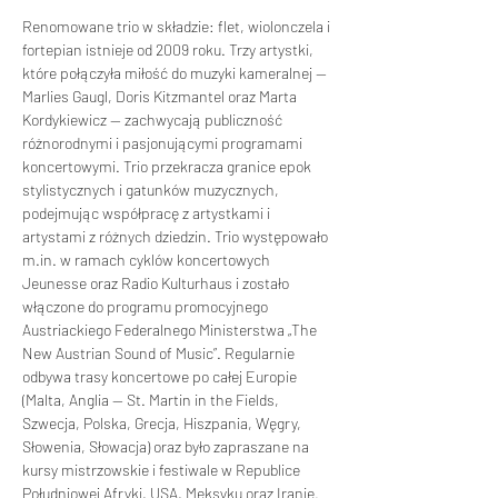
Renomowane trio w składzie: flet, wiolonczela i 
fortepian istnieje od 2009 roku. Trzy artystki, 
które połączyła miłość do muzyki kameralnej — 
Marlies Gaugl, Doris Kitzmantel oraz Marta 
Kordykiewicz — zachwycają publiczność 
różnorodnymi i pasjonującymi programami 
koncertowymi. Trio przekracza granice epok 
stylistycznych i gatunków muzycznych, 
podejmując współpracę z artystkami i 
artystami z różnych dziedzin. Trio występowało 
m.in
. w ramach cyklów koncertowych 
Jeunesse oraz Radio Kulturhaus i zostało 
włączone do programu promocyjnego 
Austriackiego Federalnego Ministerstwa „The 
New Austrian Sound of Music”. Regularnie 
odbywa trasy koncertowe po całej Europie 
(Malta, Anglia — St. Martin in the Fields, 
Szwecja, Polska, Grecja, Hiszpania, Węgry, 
Słowenia, Słowacja) oraz było zapraszane na 
kursy mistrzowskie i festiwale w Republice 
Południowej Afryki, USA, Meksyku oraz Iranie. 