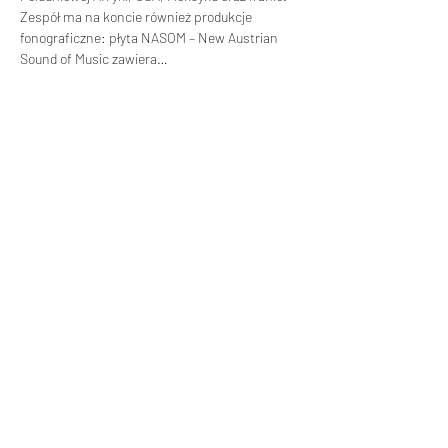
Zespół ma na koncie również produkcje 
fonograficzne: płyta NASOM – New Austrian 
Sound of Music zawiera…
Czytaj więcej >
Udostępnij to wydarzenie
KONTAKT
Biuro Koncertowe Haliny Promińskiej