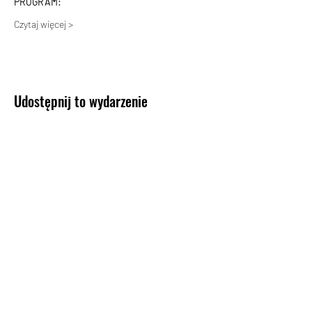
PROGRAM:
Czytaj więcej >
Udostępnij to wydarzenie
KONTAKT
Biuro Koncertowe Haliny Promińskiej
Tel:
+48 601 31 57 81
mail:
h.prominska@bkhp.pl