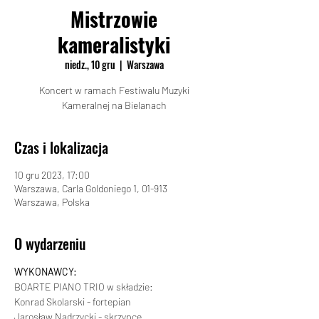
Mistrzowie
kameralistyki
niedz., 10 gru
  |  
Warszawa
Koncert w ramach Festiwalu Muzyki
Kameralnej na Bielanach
Czas i lokalizacja
10 gru 2023, 17:00
Warszawa, Carla Goldoniego 1, 01-913
Warszawa, Polska
O wydarzeniu
WYKONAWCY:
BOARTE PIANO TRIO w składzie:
Konrad Skolarski - fortepian
Jarosław Nadrzycki - skrzypce