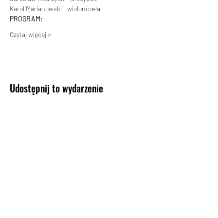
Karol Marianowski - wiolonczela
PROGRAM:
Czytaj więcej >
Udostępnij to wydarzenie
KONTAKT
Biuro Koncertowe Haliny Promińskiej
Tel:
+48 601 31 57 81