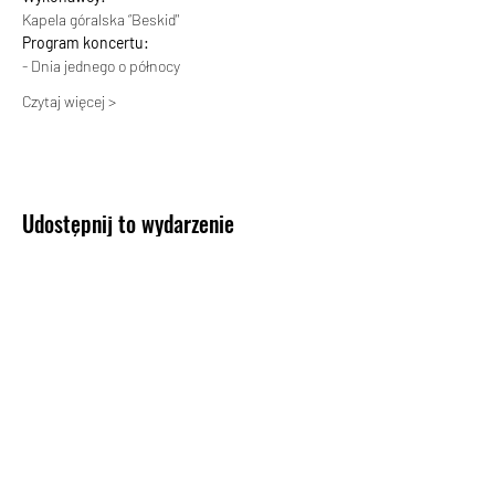
Kapela góralska “Beskid"
Program koncertu:
- Dnia jednego o północy
Czytaj więcej >
Udostępnij to wydarzenie
KONTAKT
Biuro Koncertowe Haliny Promińskiej