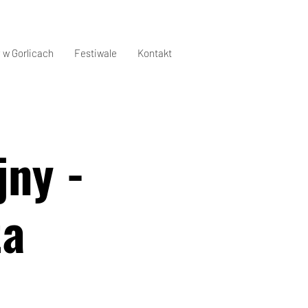
 w Gorlicach
Festiwale
Kontakt
jny -
ta