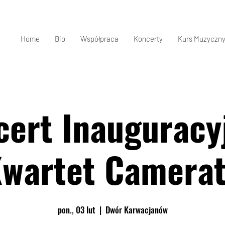
Home
Bio
Współpraca
Koncerty
Kurs Muzyczny
ert Inauguracy
wartet Camera
pon., 03 lut
  |  
Dwór Karwacjanów