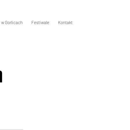
 w Gorlicach
Festiwale
Kontakt
n