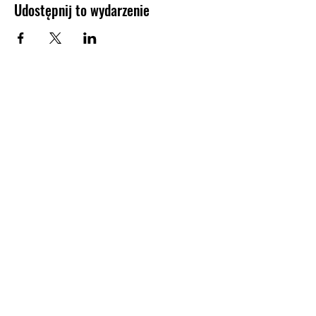
Udostępnij to wydarzenie
KONTAKT
Biuro Koncertowe Haliny Promińskiej
Tel:
+48 601 31 57 81
mail:
h.prominska@bkhp.pl
Polityka ochrony danych osobowych
Regulamin strony
© 2023 by Łapacz Sztuk.