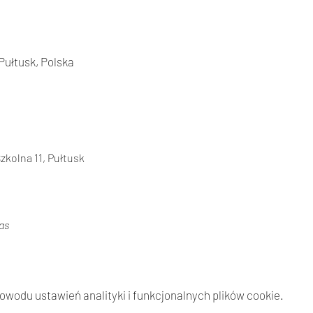
Pułtusk, Polska
zkolna 11, Pułtusk
as
wodu ustawień analityki i funkcjonalnych plików cookie.